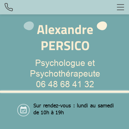
Alexandre
PERSICO
Psychologue et
Psychothérapeute
06 48 68 41 32
Sur rendez-vous :
lundi au samedi
event_available
de 10h à 19h